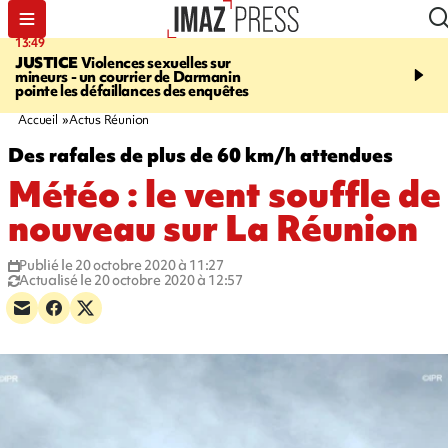
13:49
17:59
JUSTICE
Violences sexuelles sur
INFOROUTE
Marathon 
mineurs - un courrier de Darmanin
Corniche - la route du L
pointe les défaillances des enquêtes
ce dimanche matin dans 
Nord-Ouest
Accueil
Actus Réunion
Des rafales de plus de 60 km/h attendues
Météo : le vent souffle de
nouveau sur La Réunion
Publié le 20 octobre 2020 à 11:27
Actualisé le 20 octobre 2020 à 12:57