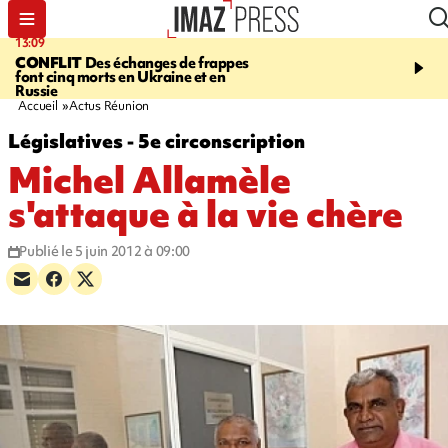
13:09
17:14
CONFLIT
Des échanges de frappes
ESCALADE
Quatre méd
font cinq morts en Ukraine et en
européennes pour les je
Russie
grimpeurs réunionnais 
Accueil
Actus Réunion
Législatives - 5e circonscription
Michel Allamèle
s'attaque à la vie chère
Publié le 5 juin 2012 à 09:00