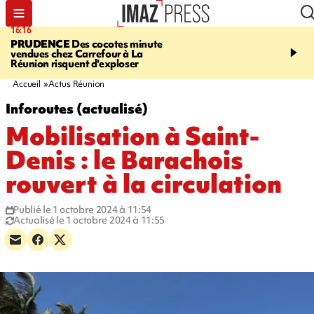
16:16
20:06
PRUDENCE
Des cocotes minute
À RETENIR CE SOIR
Vo
vendues chez Carrefour à La
l'Asie, mort d'une gram
Réunion risquent d'exploser
cocottes minute, Guan D
footballeurs
Accueil
Actus Réunion
Inforoutes (actualisé)
Mobilisation à Saint-
Denis : le Barachois
rouvert à la circulation
Publié le 1 octobre 2024 à 11:54
Actualisé le 1 octobre 2024 à 11:55