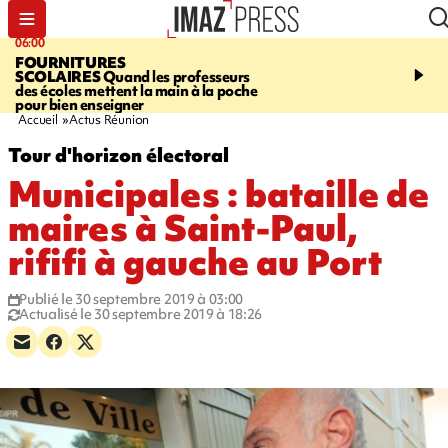
06:00
08:37
FOURNITURES
REQUIN BOULEDOG
SCOLAIRES
Quand les professeurs
APERÇU
La flamme rou
des écoles mettent la main à la poche
maintenue pendant 48 h
pour bien enseigner
l'Étang-Salé
Accueil
Actus Réunion
Tour d'horizon électoral
Municipales : bataille de
maires à Saint-Paul,
rififi à gauche au Port
Publié le 30 septembre 2019 à 03:00
Actualisé le 30 septembre 2019 à 18:26