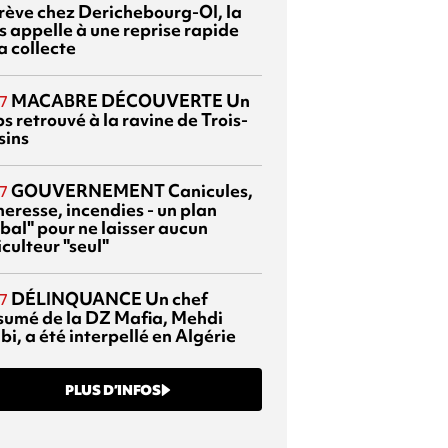
grève chez Derichebourg-OI, la
s appelle à une reprise rapide
a collecte
MACABRE DÉCOUVERTE
Un
7
s retrouvé à la ravine de Trois-
sins
GOUVERNEMENT
Canicules,
7
heresse, incendies - un plan
bal" pour ne laisser aucun
culteur "seul"
DÉLINQUANCE
Un chef
7
sumé de la DZ Mafia, Mehdi
bi, a été interpellé en Algérie
PLUS D’INFOS