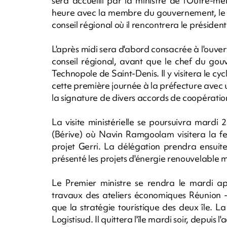
sera accueilli par la ministre de l'Outre-
heure avec la membre du gouvernement, le P
conseil régional où il rencontrera le président 
L'après midi sera d'abord consacrée à l'ouv
conseil régional, avant que le chef du gou
Technopole de Saint-Denis. Il y visitera le cycl
cette première journée à la préfecture avec u
la signature de divers accords de coopératio
La visite ministérielle se poursuivra mardi
(Bérive) où Navin Ramgoolam visitera la ferm
projet Gerri. La délégation prendra ensuite 
présenté les projets d'énergie renouvelabl
Le Premier ministre se rendra le mardi a
travaux des ateliers économiques Réunion - 
que la stratégie touristique des deux île. L
Logistisud. Il quittera l'île mardi soir, depuis 