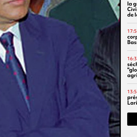
la 
Civi
de l
17:5
corp
Bas
16:3
séc
"glo
agri
13:5
pré
Lari