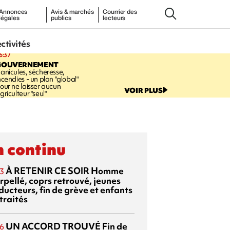
Annonces
Avis & marchés
Courrier des
légales
publics
lecteurs
ectivités
6:37
GOUVERNEMENT
anicules, sécheresse,
ncendies - un plan "global"
our ne laisser aucun
VOIR PLUS
griculteur "seul"
 continu
À RETENIR CE SOIR
Homme
3
rpellé, coprs retrouvé, jeunes
ducteurs, fin de grève et enfants
traités
UN ACCORD TROUVÉ
Fin de
6