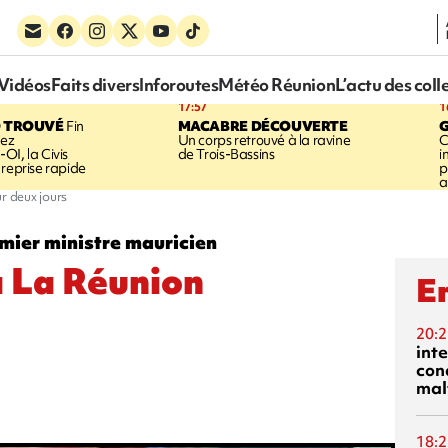
Vidéos
Faits divers
Inforoutes
Météo Réunion
L’actu des coll
17:57
1
 TROUVÉ
Fin
MACABRE DÉCOUVERTE
hez
Un corps retrouvé à la ravine
C
OI, la Civis
de Trois-Bassins
i
 reprise rapide
p
a
 deux jours
emier ministre mauricien
 La Réunion
En
20:2
inte
con
mal
18:2