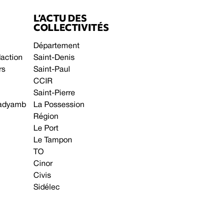
L’ACTU DES
COLLECTIVITÉS
Département
daction
Saint-Denis
rs
Saint-Paul
CCIR
Saint-Pierre
 gadyamb
La Possession
Région
Le Port
Le Tampon
TO
Cinor
Civis
Sidélec