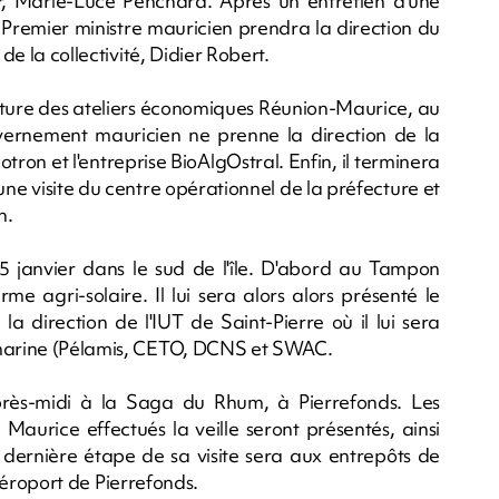
mer, Marie-Luce Penchard. Après un entretien d'une
remier ministre mauricien prendra la direction du
de la collectivité, Didier Robert.
erture des ateliers économiques Réunion-Maurice, au
vernement mauricien ne prenne la direction de la
otron et l'entreprise BioAlgOstral. Enfin, il terminera
ne visite du centre opérationnel de la préfecture et
n.
 25 janvier dans le sud de l'île. D'abord au Tampon
e agri-solaire. Il lui sera alors alors présenté le
la direction de l'IUT de Saint-Pierre où il lui sera
e marine (Pélamis, CETO, DCNS et SWAC.
près-midi à la Saga du Rhum, à Pierrefonds. Les
Maurice effectués la veille seront présentés, ainsi
a dernière étape de sa visite sera aux entrepôts de
l'aéroport de Pierrefonds.