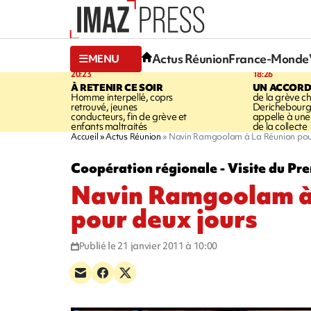
Actus Réunion
France-Monde
MENU
20:23
18:26
À RETENIR CE SOIR
UN ACCORD
Homme interpellé, coprs
de la grève c
retrouvé, jeunes
Derichebourg-
conducteurs, fin de grève et
appelle à une
enfants maltraités
de la collecte
Accueil
Actus Réunion
Navin Ramgoolam à La Réunion pour
Coopération régionale - Visite du Pr
Navin Ramgoolam à
pour deux jours
Publié le 21 janvier 2011 à 10:00