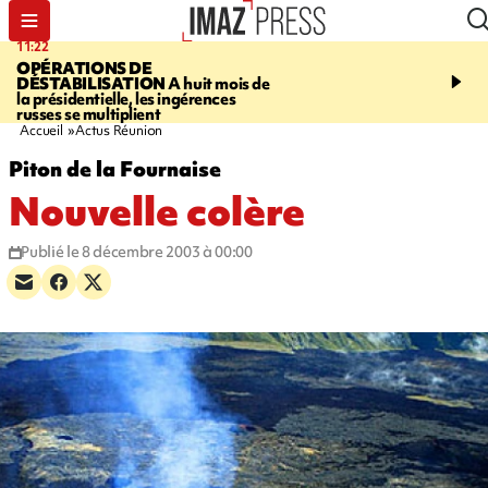
11:22
14:51
OPÉRATIONS DE
PARA-NATATION
Le P
DÉSTABILISATION
A huit mois de
Rivière triple champion
la présidentielle, les ingérences
russes se multiplient
Accueil
Actus Réunion
Piton de la Fournaise
Nouvelle colère
Publié le 8 décembre 2003 à 00:00