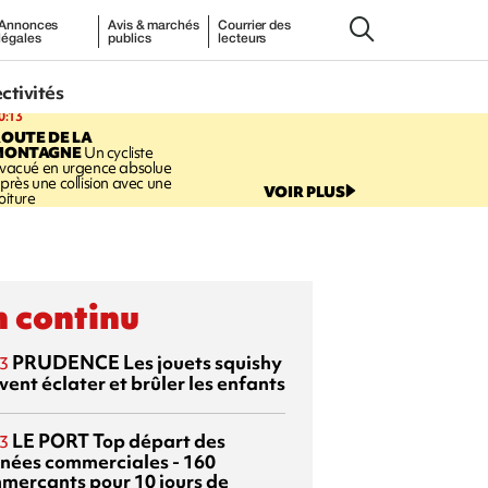
Annonces
Avis & marchés
Courrier des
légales
publics
lecteurs
ectivités
0:13
OUTE DE LA
MONTAGNE
Un cycliste
vacué en urgence absolue
près une collision avec une
VOIR PLUS
oiture
 continu
PRUDENCE
Les jouets squishy
3
ent éclater et brûler les enfants
LE PORT
Top départ des
3
rnées commerciales - 160
merçants pour 10 jours de