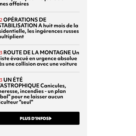
nes affaires
OPÉRATIONS DE
2
TABILISATION
A huit mois de la
identielle, les ingérences russes
ultiplient
ROUTE DE LA MONTAGNE
Un
3
liste évacué en urgence absolue
s une collision avec une voiture
UN ÉTÉ
3
TASTROPHIQUE
Canicules,
heresse, incendies - un plan
bal" pour ne laisser aucun
culteur "seul"
PLUS D’INFOS