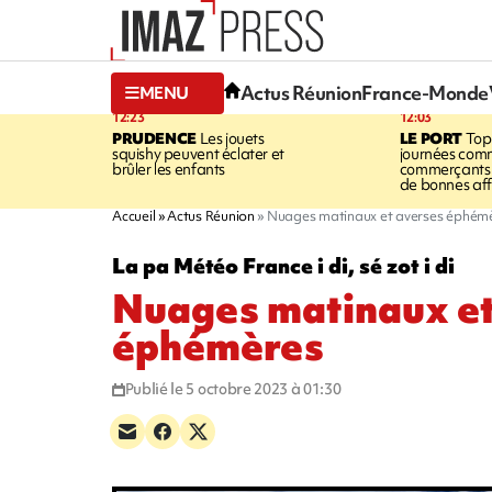
Actus Réunion
France-Monde
MENU
12:23
12:03
PRUDENCE
Les jouets
LE PORT
Top
squishy peuvent éclater et
journées comm
brûler les enfants
commerçants 
de bonnes aff
Accueil
Actus Réunion
Nuages matinaux et averses éphém
La pa Météo France i di, sé zot i di
Nuages matinaux et
éphémères
Publié le 5 octobre 2023 à 01:30