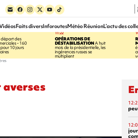
Vidéos
Faits divers
Inforoutes
Météo Réunion
L’actu des coll
11:22
1
 départ des
OPÉRATIONS DE
R
erciales - 160
DÉSTABILISATION
A huit
pour 10 jours
mois de la présidentielle, les
é
aires
ingérences russes se
a
multiplient
v
ères
 averses
En
12:2
peuv
12:0
jou
com