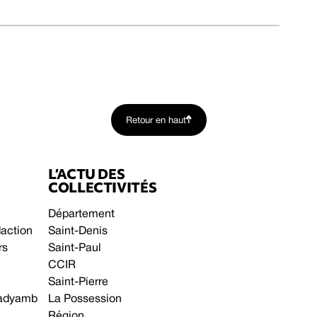
Retour en haut
L’ACTU DES
COLLECTIVITÉS
Département
daction
Saint-Denis
rs
Saint-Paul
CCIR
Saint-Pierre
 gadyamb
La Possession
Région