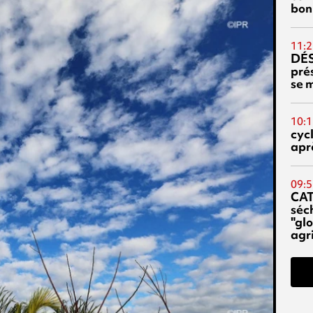
bon
11:2
DÉS
prés
se m
10:1
cyc
aprè
09:5
CA
séc
"glo
agri