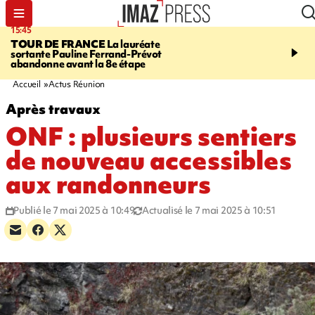
15:45
20:17
TOUR DE FRANCE
La lauréate
À RETENIR CE SOIR
Sé
sortante Pauline Ferrand-Prévot
routière, concours de nou
abandonne avant la 8e étape
du littoral fermée, courr
Darmanin et évacuation
Accueil
Actus Réunion
Après travaux
ONF : plusieurs sentiers
de nouveau accessibles
aux randonneurs
Publié le 7 mai 2025 à 10:49
Actualisé le 7 mai 2025 à 10:51