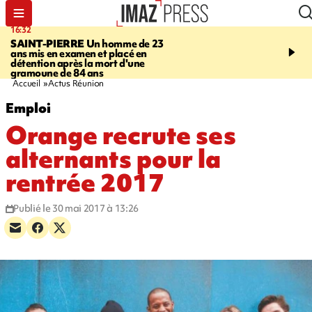
16:32
21:08
SAINT-PIERRE
Un homme de 23
MONDE
Arabie saoudit
ans mis en examen et placé en
et Turquie scellent un p
détention après la mort d'une
défense en pleine guerr
gramoune de 84 ans
Orient
Accueil
Actus Réunion
Emploi
Orange recrute ses
alternants pour la
rentrée 2017
Publié le 30 mai 2017 à 13:26