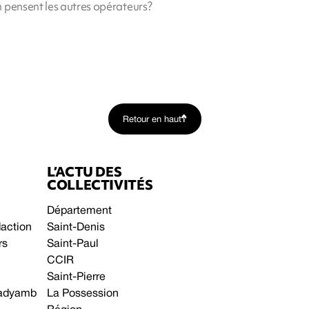
 pensent les autres opérateurs?
Retour en haut
L’ACTU DES
COLLECTIVITÉS
Département
daction
Saint-Denis
rs
Saint-Paul
CCIR
Saint-Pierre
 gadyamb
La Possession