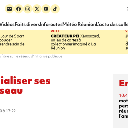
Vidéos
Faits divers
Inforoutes
Météo Réunion
L’actu des coll
08:11
0
Jour de Sport
CRÉATEUR PÉI
Xénoscard,
J
bouger,
un jeu de cartes à
L
prendre soin de
collectionner imaginé à La
d
Réunion
s
ibre sur le réseau d'initiative publique
aliser ses
En
éseau
10:4
e
mot
per
réu
0 à 17:22
l'a