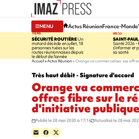
Actus Réunion
France-Monde
MENU
10:46
08:53
SÉCURITÉ ROUTIÈRE
Un
SAINT-PAUL
motard décède en juillet, 18
Santé 2026 - 
personnes tuées sur les
s’informer et 
routes réunionnaises depuis
sa santé
le début de l'année
Accueil
Actus Réunion
Orange va commercialiser ses offres f
Très haut débit - Signature d'accord
Orange va commerci
offres fibre sur le r
d'initiative publiqu
Publié le 28 mai 2020 à 17:16
Actualisé le 28 mai 202