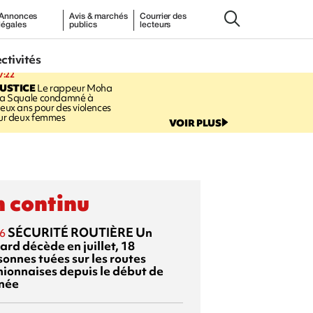
Annonces
Avis & marchés
Courrier des
légales
publics
lecteurs
ectivités
7:22
USTICE
Le rappeur Moha
a Squale condamné à
eux ans pour des violences
ur deux femmes
VOIR PLUS
 continu
SÉCURITÉ ROUTIÈRE
Un
6
ard décède en juillet, 18
sonnes tuées sur les routes
nionnaises depuis le début de
nnée