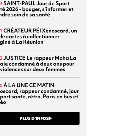
SAINT-PAUL
Jour de Sport
3
té 2026 - bouger, s’informer et
ndre soin de sa santé
CRÉATEUR PÉI
Xénoscard, un
1
de cartes à collectionner
giné à La Réunion
JUSTICE
Le rappeur Moha La
2
ale condamné à deux ans pour
 violences sur deux femmes
À LA UNE CE MATIN
0
oscard, rappeur condamné, jour
port santé, rétro, Paris en bus et
éo
PLUS D’INFOS