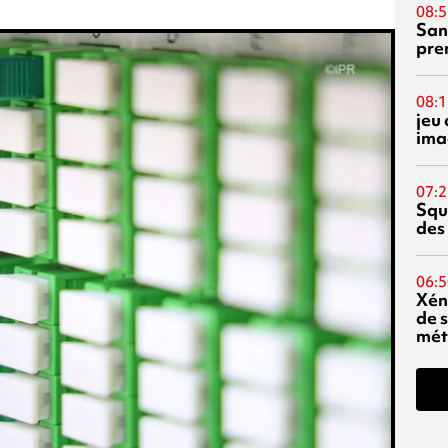
08:5
San
pre
08:1
jeu 
ima
07:2
Squ
des
06:5
Xén
de s
mét