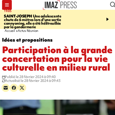
19:05
20:44
SAINT-JOSEPH
Une adolescente
À RETENIR CE SOIR
G
chute de 6 mètres lors d'une sortie
rouée de coups, cycliste,
cannyoning, elle a été hélitreuillée
personne disparue et c
par la gendarmerie
para-natation
Accueil
Actus Réunion
Idées et propositions
Participation à la grande
concertation pour la vie
culturelle en milieu rural
Publié le 28 février 2024 à 09:40
Actualisé le 28 février 2024 à 09:43