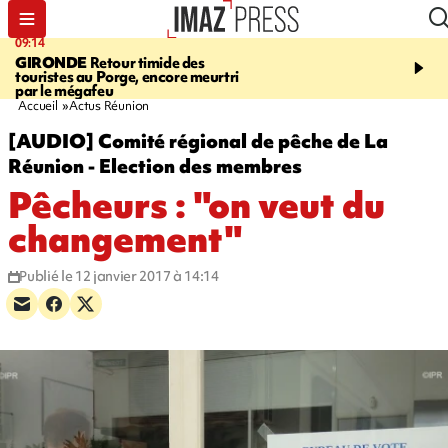
09:14
08:26
GIRONDE
Retour timide des
SALAZIE
Cascade blanc
touristes au Porge, encore meurtri
rencontre d'un géant d
par le mégafeu
Photos et vidéos sur notr
Accueil
Actus Réunion
[AUDIO] Comité régional de pêche de La
Réunion - Election des membres
Pêcheurs : "on veut du
changement"
Publié le 12 janvier 2017 à 14:14