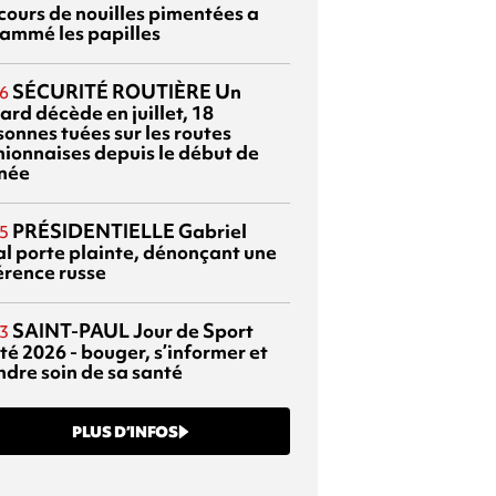
cours de nouilles pimentées a
lammé les papilles
SÉCURITÉ ROUTIÈRE
Un
6
ard décède en juillet, 18
sonnes tuées sur les routes
nionnaises depuis le début de
nnée
PRÉSIDENTIELLE
Gabriel
5
al porte plainte, dénonçant une
érence russe
SAINT-PAUL
Jour de Sport
3
té 2026 - bouger, s’informer et
ndre soin de sa santé
PLUS D’INFOS