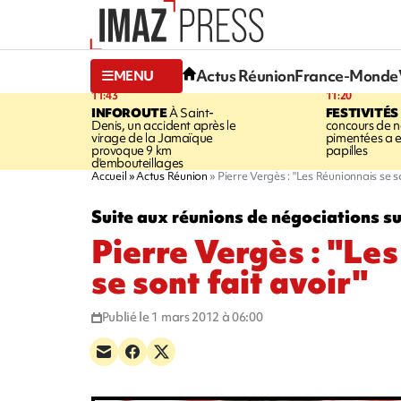
Actus Réunion
France-Monde
MENU
11:43
11:20
INFOROUTE
À Saint-
FESTIVITÉS
Denis, un accident après le
concours de no
virage de la Jamaïque
pimentées a 
provoque 9 km
papilles
d'embouteillages
Accueil
Actus Réunion
Pierre Vergès : "Les Réunionnais se so
Suite aux réunions de négociations sur
Pierre Vergès : "Le
se sont fait avoir"
Publié le 1 mars 2012 à 06:00