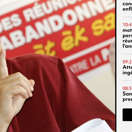
con
enf
10:4
mot
per
réu
l'a
09:2
Att
ing
08:5
San
pre