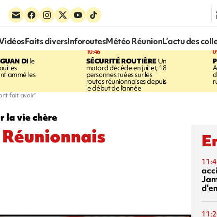
Vidéos
Faits divers
Inforoutes
Météo Réunion
L’actu des coll
10:46
0
GUAN DI
le
SÉCURITÉ ROUTIÈRE
Un
P
uilles
motard décède en juillet, 18
A
enflammé les
personnes tuées sur les
d
routes réunionnaises depuis
r
le début de l'année
nt fait avoir"
 la vie chère
s Réunionnais
En
11:4
acci
Jam
d'e
11:2