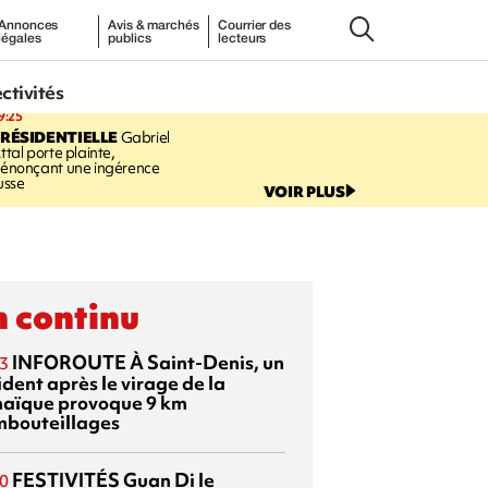
Annonces
Avis & marchés
Courrier des
légales
publics
lecteurs
ectivités
9:25
RÉSIDENTIELLE
Gabriel
ttal porte plainte,
énonçant une ingérence
usse
VOIR PLUS
 continu
INFOROUTE
À Saint-Denis, un
3
dent après le virage de la
aïque provoque 9 km
mbouteillages
FESTIVITÉS
Guan Di
le
0