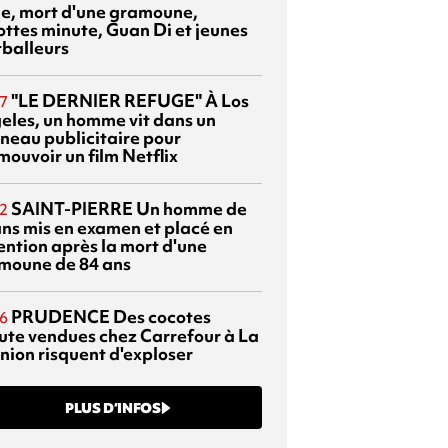
sie, mort d'une gramoune,
ottes minute, Guan Di et jeunes
tballeurs
"LE DERNIER REFUGE"
À Los
7
eles, un homme vit dans un
neau publicitaire pour
mouvoir un film Netflix
SAINT-PIERRE
Un homme de
2
ans mis en examen et placé en
ention après la mort d'une
moune de 84 ans
PRUDENCE
Des cocotes
6
ute vendues chez Carrefour à La
nion risquent d'exploser
PLUS D’INFOS