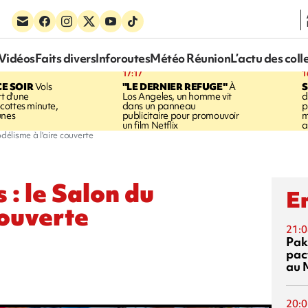
Vidéos
Faits divers
Inforoutes
Météo Réunion
L’actu des coll
17:17
1
CE SOIR
Vols
"LE DERNIER REFUGE"
À
S
rt d'une
Los Angeles, un homme vit
d
cottes minute,
dans un panneau
p
unes
publicitaire pour promouvoir
m
un film Netflix
a
délisme à l'aire couverte
 : le Salon du
En
couverte
21:0
Pak
pac
au 
20:0