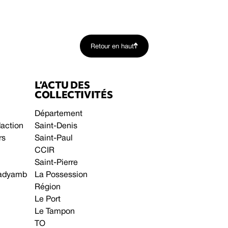
Retour en haut
L’ACTU DES
COLLECTIVITÉS
Département
daction
Saint-Denis
rs
Saint-Paul
CCIR
Saint-Pierre
 gadyamb
La Possession
Région
Le Port
Le Tampon
TO