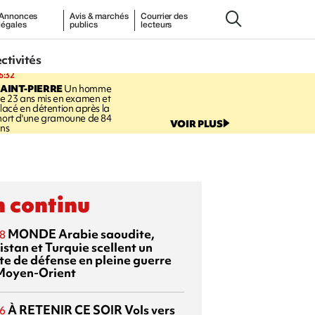
Annonces
Avis & marchés
Courrier des
légales
publics
lecteurs
ectivités
6:32
AINT-PIERRE
Un homme
e 23 ans mis en examen et
lacé en détention après la
ort d'une gramoune de 84
VOIR PLUS
ns
 continu
MONDE
Arabie saoudite,
8
istan et Turquie scellent un
te de défense en pleine guerre
Moyen-Orient
À RETENIR CE SOIR
Vols vers
6