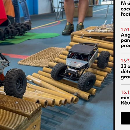
l'A
coc
foo
17:1
Ang
pan
pro
16:3
23 
dét
gra
16:1
min
Réu