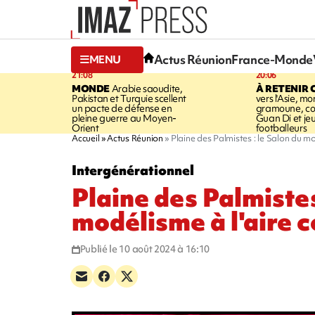
Actus Réunion
France-Monde
MENU
21:08
20:06
MONDE
Arabie saoudite,
À RETENIR 
Pakistan et Turquie scellent
vers l'Asie, mo
un pacte de défense en
gramoune, co
pleine guerre au Moyen-
Guan Di et je
Orient
footballeurs
Accueil
Actus Réunion
Plaine des Palmistes : le Salon du mo
Intergénérationnel
Plaine des Palmistes
modélisme à l'aire 
Publié le 10 août 2024 à 16:10