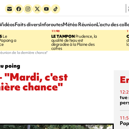
Vidéos
Faits divers
Inforoutes
Météo Réunion
L’actu des coll
11:48
1
S
Le
LE TAMPON
Prudence, la
 Papang a
qualité de l'eau est
d
ice
dégradée à la Plaine des
l
cafres
 réunion de la dernière chance"
au poing
- "Mardi, c'est
En
nière chance"
12:2
tue
per
11:5
Pap