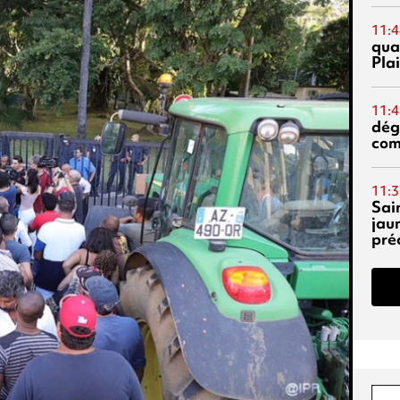
11:4
qual
Pla
11:4
dég
co
11:3
Sai
jau
pré