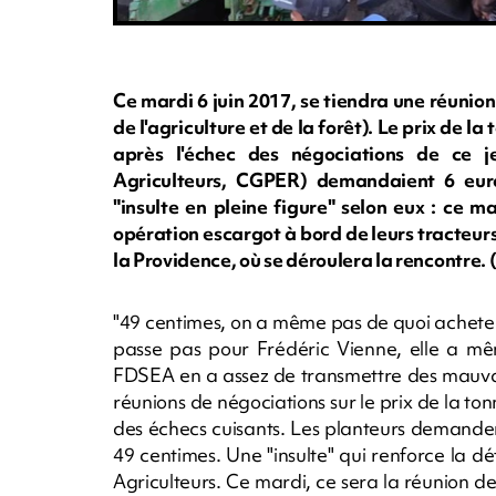
Ce mardi 6 juin 2017, se tiendra une réunion
de l'agriculture et de la forêt). Le prix de 
après l'échec des négociations de ce j
Agriculteurs, CGPER) demandaient 6 euro
"insulte en pleine figure" selon eux : ce m
opération escargot à bord de leurs tracteurs
la Providence, où se déroulera la rencontre. 
"49 centimes, on a même pas de quoi acheter 
passe pas pour Frédéric Vienne, elle a mê
FDSEA en a assez de transmettre des mauvai
réunions de négociations sur le prix de la ton
des échecs cuisants. Les planteurs demandent
49 centimes. Une "insulte" qui renforce la 
Agriculteurs. Ce mardi, ce sera la réunion d