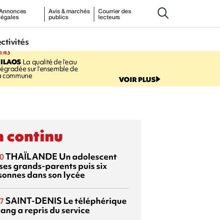
Annonces
Avis & marchés
Courrier des
légales
publics
lecteurs
ectivités
1:43
CILAOS
La qualité de l’eau
égradée sur l’ensemble de
a commune
VOIR PLUS
 continu
THAÏLANDE
Un adolescent
0
 ses grands-parents puis six
sonnes dans son lycée
SAINT-DENIS
Le téléphérique
7
ang a repris du service