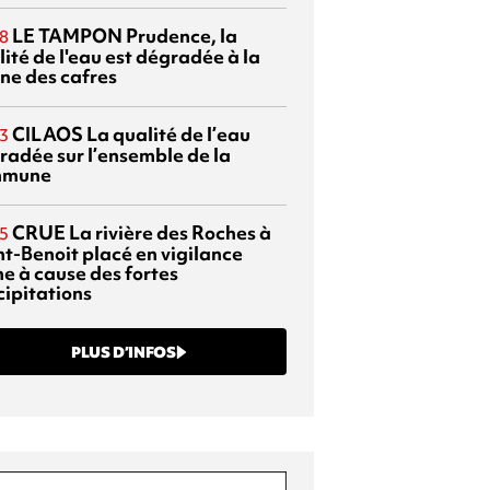
LE TAMPON
Prudence, la
8
ité de l'eau est dégradée à la
ine des cafres
CILAOS
La qualité de l’eau
3
radée sur l’ensemble de la
mmune
CRUE
La rivière des Roches à
5
nt-Benoit placé en vigilance
ne à cause des fortes
cipitations
PLUS D’INFOS