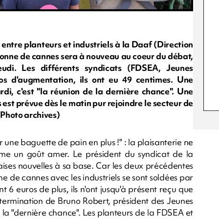
 entre planteurs et industriels à la Daaf (Direction
la tonne de cannes sera à nouveau au coeur du débat,
eudi. Les différents syndicats (FDSEA, Jeunes
s d'augmentation, ils ont eu 49 centimes. Une
ardi, c'est "la réunion de la dernière chance". Une
 est prévue dès le matin pur rejoindre le secteur de
(Photo archives)
une baguette de pain en plus !" : la plaisanterie ne
me un goût amer. Le président du syndicat de la
ses nouvelles à sa base. Car les deux précédentes
ne de cannes avec les industriels se sont soldées par
 6 euros de plus, ils n'ont jusqu'à présent reçu que
détermination de Bruno Robert, président des Jeunes
e la "dernière chance". Les planteurs de la FDSEA et