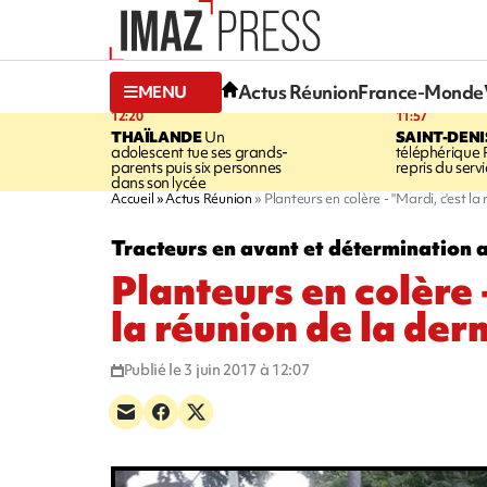
Actus Réunion
France-Monde
MENU
12:20
11:57
THAÏLANDE
Un
SAINT-DENI
adolescent tue ses grands-
téléphérique
parents puis six personnes
repris du serv
dans son lycée
Accueil
Actus Réunion
Planteurs en colère - "Mardi, c'est la
Tracteurs en avant et détermination 
Planteurs en colère 
la réunion de la der
Publié le 3 juin 2017 à 12:07