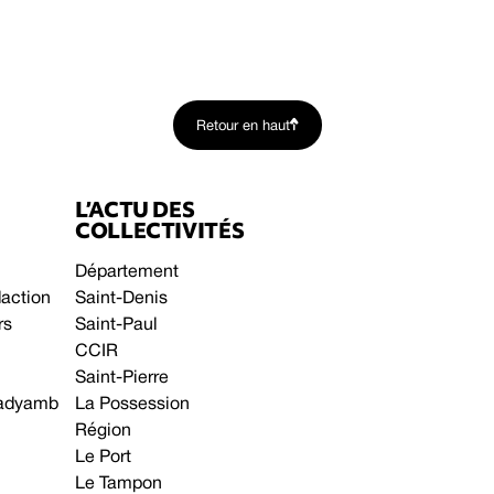
Retour en haut
L’ACTU DES
COLLECTIVITÉS
Département
daction
Saint-Denis
rs
Saint-Paul
CCIR
Saint-Pierre
 gadyamb
La Possession
Région
Le Port
Le Tampon