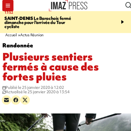
17:52
20:35
SAINT-DENIS
Le Barachois fermé
USINE DE BOIS-ROU
dimanche pour l'arrivée du Tour
assure que le ralentisse
cycliste
campagne est lié à la fai
des cannes
Accueil
Actus Réunion
Randonnée
Plusieurs sentiers
fermés à cause des
fortes pluies
Publié le 25 janvier 2020 à 12:02
Actualisé le 25 janvier 2020 à 13:54