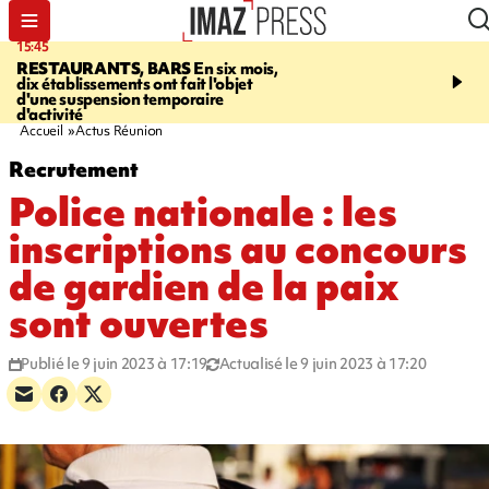
15:45
17:17
RESTAURANTS, BARS
En six mois,
"LE DERNIER REFUG
dix établissements ont fait l'objet
Angeles, un homme vit 
d'une suspension temporaire
panneau publicitaire po
d'activité
promouvoir un film Netf
Accueil
Actus Réunion
Recrutement
Police nationale : les
inscriptions au concours
de gardien de la paix
sont ouvertes
Publié le 9 juin 2023 à 17:19
Actualisé le 9 juin 2023 à 17:20