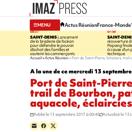
Actus Réunion
France-Monde
MENU
08:37
07:58
SAINT-DENIS
Lancement
SAINT-DENI
de la braderie de l'océan
réouverture d
pour défendre le pouvoir
Papang final
d'achat des familles et
à cause d'un
soutenir les commerçants
technique
Accueil
Actus Réunion
Port de Saint-Pierre, lataniers, trai
A la une de ce mercredi 13 septembr
Port de Saint-Pierre
trail de Bourbon, p
aquacole, éclaircie
Publié le 13 septembre 2017 à 00:40
Actualisé le 13