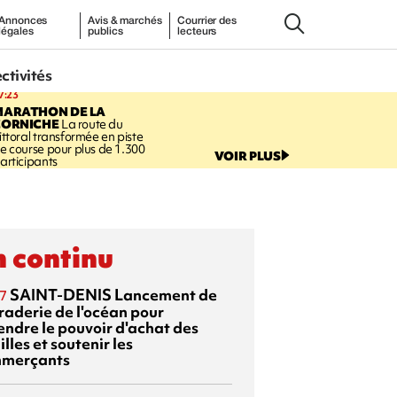
Annonces
Avis & marchés
Courrier des
légales
publics
lecteurs
ectivités
7:23
MARATHON DE LA
CORNICHE
La route du
ittoral transformée en piste
e course pour plus de 1.300
VOIR PLUS
articipants
 continu
SAINT-DENIS
Lancement de
7
braderie de l'océan pour
endre le pouvoir d'achat des
lles et soutenir les
merçants