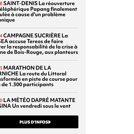
SAINT-DENIS
La réouverture
8
téléphérique Papang finalement
ulée à cause d'un problème
hnique
CAMPAGNE SUCRIÈRE
La
4
EA accuse Tereos de faire
er la responsabilité de la crise à
sine de Bois-Rouge, aux planteurs
MARATHON DE LA
3
RNICHE
La route du Littoral
nsformée en piste de course pour
s de 1.300 participants
LA MÉTÉO DAPRÉ MATANTE
0
SINA
Un vendredi sous le vent
PLUS D’INFOS