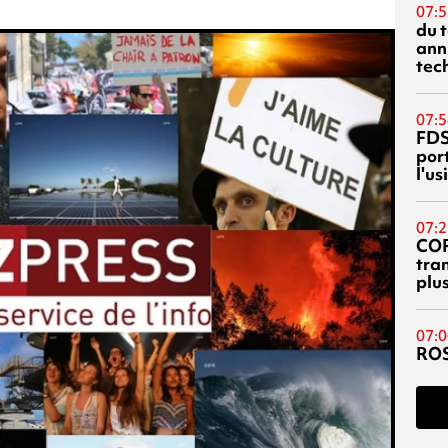
07:5
du 
ann
tec
07:5
FDS
port
l'u
07:2
CO
tra
plu
07:0
RO