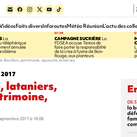
Vidéos
Faits divers
Inforoutes
Météo Réunion
L’actu des coll
07:54
0
S
La
CAMPAGNE SUCRIÈRE
La
u téléphérique
FDSEA accuse Tereos de
ement annulée
faire porter la responsabilité
L
 problème
de la crise à l'usine de Bois-
d
Rouge, aux planteurs
p
l de Bourbon, patrimoine, aquacole, éclaircies
e 2017
, lataniers,
En
atrimoine,
08:3
s
la 
déf
fami
 septembre 2017 à 18:00
com