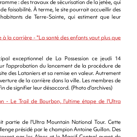
amme : des travaux de sécurisation de la jetée, qui
faisabilité. À terme, le site pourrait accueillir des
ns habitants de Terre-Sainte, qui estiment que leur
e à la carrière - "La santé des enfants vaut plus que
cipal exceptionnel de La Possession ce jeudi 14
ur l'approbation du lancement de la procédure de
site des Lataniers et sa remise en valeur. Autrement
'ouverture de la carrière dans la ville. Les membres de
in de signifier leur désaccord. (Photo d'archives)
n - Le Trail de Bourbon, l'ultime étape de l'Ultra
it partie de l'Ultra Mountain National Tour. Cette
allenge présidé par le champion Antoine Guillon. Des
sseront par les Alpes et le Massif Central avant de