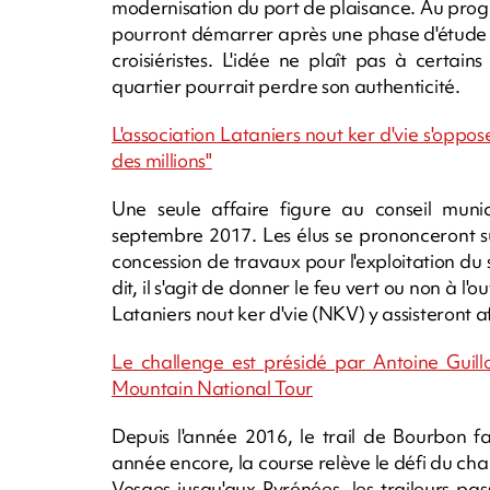
modernisation du port de plaisance. Au progr
pourront démarrer après une phase d'étude de 
croisiéristes. L'idée ne plaît pas à certai
quartier pourrait perdre son authenticité.
L'association Lataniers nout ker d'vie s'oppos
des millions"
Une seule affaire figure au conseil muni
septembre 2017. Les élus se prononceront s
concession de travaux pour l'exploitation du 
dit, il s'agit de donner le feu vert ou non à l
Lataniers nout ker d'vie (NKV) y assisteront af
Le challenge est présidé par Antoine Guillo
Mountain National Tour
Depuis l'année 2016, le trail de Bourbon fa
année encore, la course relève le défi du ch
Vosges jusqu'aux Pyrénées, les traileurs pa