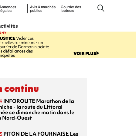
Annonces
Avis & marchés
Courrier des
légales
publics
lecteurs
ectivités
3:49
USTICE
Violences
exuelles sur mineurs - un
ourrier de Darmanin pointe
es défaillances des
VOIR PLUS
nquêtes
 continu
INFOROUTE
Marathon de la
9
iche - la route du Littoral
mée ce dimanche matin dans le
s Nord-Ouest
PITON DE LA FOURNAISE
Les
5