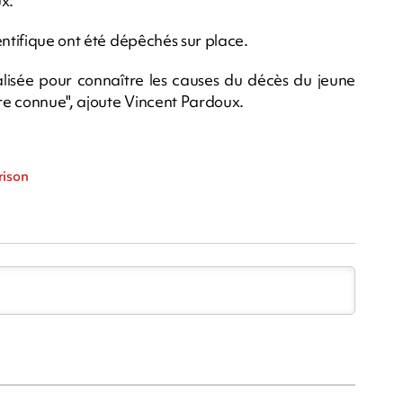
ux.
entifique ont été dépêchés sur place.
éalisée pour connaître les causes du décès du jeune
re connue", ajoute Vincent Pardoux.
m
rison