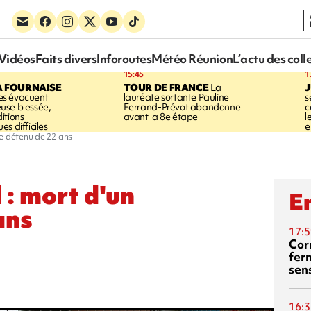
Vidéos
Faits divers
Inforoutes
Météo Réunion
L’actu des coll
15:45
1
A FOURNAISE
TOUR DE FRANCE
La
J
s évacuent
lauréate sortante Pauline
s
use blessée,
Ferrand-Prévot abandonne
c
itions
avant la 8e étape
l
s difficiles
e
e détenu de 22 ans
: mort d'un
En
ans
17:5
Corn
fer
sen
16:3