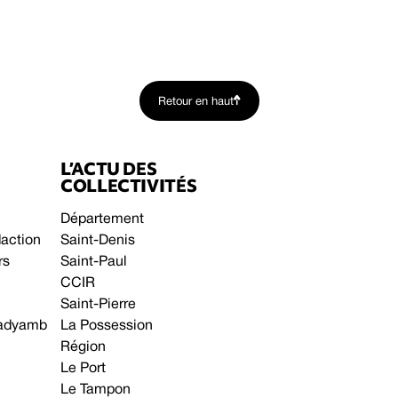
Retour en haut
L’ACTU DES
COLLECTIVITÉS
Département
daction
Saint-Denis
rs
Saint-Paul
CCIR
Saint-Pierre
 gadyamb
La Possession
Région
Le Port
Le Tampon