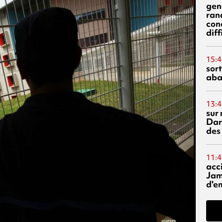
gen
ran
con
diff
15:4
sor
aba
13:4
sur 
Dar
des
11:4
acci
Jam
d'e