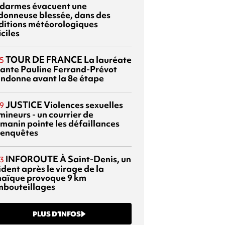
darmes évacuent une
donneuse blessée, dans des
ditions météorologiques
iciles
TOUR DE FRANCE
La lauréate
5
tante Pauline Ferrand-Prévot
ndonne avant la 8e étape
JUSTICE
Violences sexuelles
9
mineurs - un courrier de
manin pointe les défaillances
 enquêtes
INFOROUTE
À Saint-Denis, un
3
dent après le virage de la
aïque provoque 9 km
mbouteillages
PLUS D’INFOS