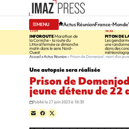
Actus Réunion
France-Monde
MENU
17:59
16:35
INFOROUTE
Marathon de
PITON DE L
la Corniche - la route du
Les gendarme
Littoral fermée ce dimanche
une randonne
matin dans le sens Nord-
dans des cond
Ouest
météorologique
Accueil
Actus Réunion
Prison de Domenjod : mort d'un jeun
Une autopsie sera réalisée
Prison de Domenjod 
jeune détenu de 22 
Publié le 27 juin 2023 à 18:30