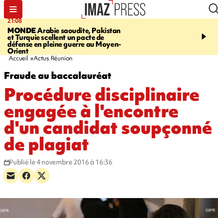
21:08
08:11
MONDE
Arabie saoudite, Pakistan
CRÉATEUR PÉI
Xénosc
et Turquie scellent un pacte de
de cartes à collectionne
défense en pleine guerre au Moyen-
La Réunion
Orient
Accueil
Actus Réunion
Fraude au baccalauréat
Procédure disciplinaire
engagée à l'encontre
d'un candidat soupçonné
de plagiat
Publié le 4 novembre 2016 à 16:36