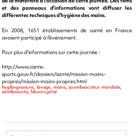
de la maternité à l'occasion de cette journée. Des films
et des panneaux d'informations vont diffuser les
différentes techniques d'hygiène des mains.
En 2008, 1651 établissements de santé en France
avaient participé à l'événement.
Pour plus d'informations sur cette journée :
http://www.sante-
sports.gouv.fr/dossiers/sante/mission-mains-
propres/mission-mains-propres.html
hygi&egrave;ne, lavage, mains, journ&eacute;e mondiale,
sant&eacute;, h&ocirc;pital