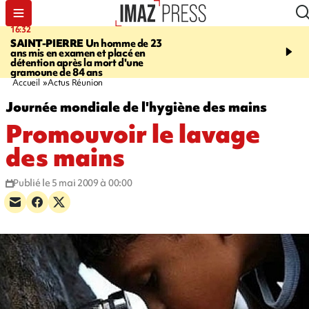
16:32
21:08
SAINT-PIERRE
Un homme de 23
MONDE
Arabie saoudit
ans mis en examen et placé en
et Turquie scellent un p
détention après la mort d'une
défense en pleine guerr
gramoune de 84 ans
Orient
Accueil
Actus Réunion
Journée mondiale de l'hygiène des mains
Promouvoir le lavage
des mains
Publié le 5 mai 2009 à 00:00