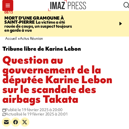
08:13
10:13
MORT D'UNE GRAMOUNE À
ROUTE DE LA MONT
SAINT-PIERRE
La victime a été
cycliste évacué en urge
rouée de coups, un suspect toujours
après une collision avec
en garde à vue
Accueil
Actus Réunion
Tribune libre de Karine Lebon
Question au
gouvernement de la
députée Karine Lebon
sur le scandale des
airbags Takata
Publié le 19 février 2025 à 20:00
Actualisé le 19 février 2025 à 20:01