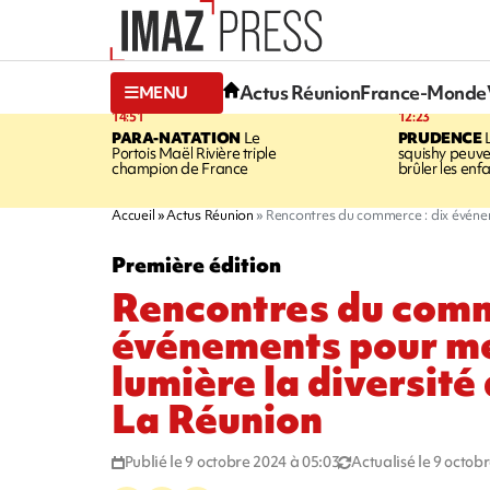
Actus Réunion
France-Monde
MENU
14:51
12:23
PARA-NATATION
Le
PRUDENCE
L
Portois Maël Rivière triple
squishy peuve
champion de France
brûler les enf
Accueil
Actus Réunion
Rencontres du commerce : dix événem
Première édition
Rencontres du comm
événements pour me
lumière la diversité
La Réunion
Publié le 9 octobre 2024 à 05:03
Actualisé le 9 octob