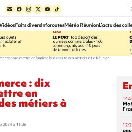
Vidéos
Faits divers
Inforoutes
Météo Réunion
L’actu des coll
12:03
1
es jouets
LE PORT
Top départ des
nt éclater et
journées commerciales - 160
D
ants
commerçants pour 10 jours
m
de bonnes affaires
i
m
ents pour mettre en lumière la diversité des métiers à La Réunion
erce : dix
En
ttre en
14:5
 des métiers à
Maë
Fra
re 2024 à 11:36
12:2
peuv