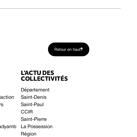
Retour en haut
L’ACTU DES
COLLECTIVITÉS
Département
daction
Saint-Denis
rs
Saint-Paul
CCIR
Saint-Pierre
 gadyamb
La Possession
Région