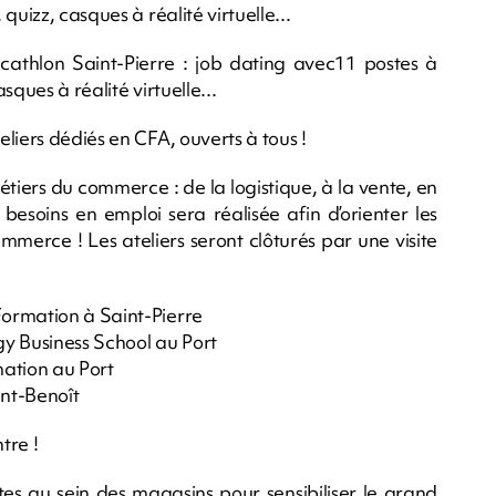
uizz, casques à réalité virtuelle...
athlon Saint-Pierre : job dating avec11 postes à
ques à réalité virtuelle...
liers dédiés en CFA, ouverts à tous !
étiers du commerce : de la logistique, à la vente, en
besoins en emploi sera réalisée afin d’orienter les
mmerce ! Les ateliers seront clôturés par une visite
ormation à Saint-Pierre
y Business School au Port
mation au Port
nt-Benoît
tre !
es au sein des magasins pour sensibiliser le grand