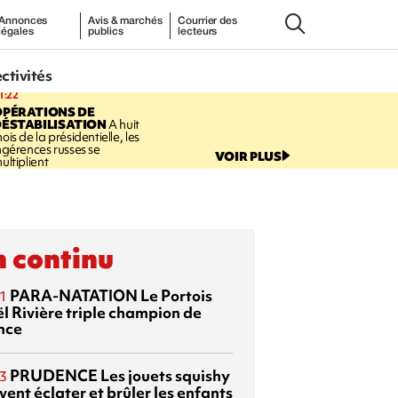
Annonces
Avis & marchés
Courrier des
légales
publics
lecteurs
ectivités
1:22
OPÉRATIONS DE
ÉSTABILISATION
A huit
ois de la présidentielle, les
ngérences russes se
VOIR PLUS
ultiplient
 continu
PARA-NATATION
Le Portois
1
l Rivière triple champion de
nce
PRUDENCE
Les jouets squishy
3
ent éclater et brûler les enfants