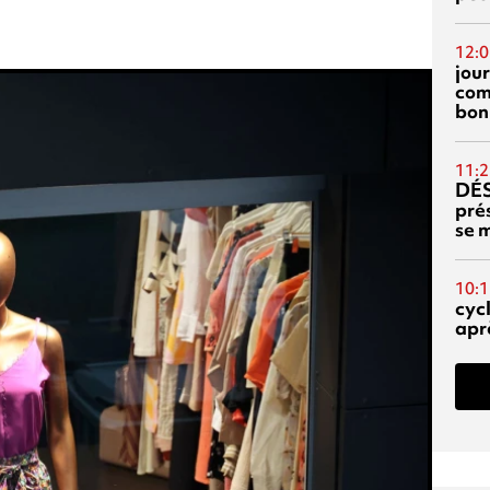
12:0
jou
com
bon
11:2
DÉS
prés
se m
10:1
cyc
aprè