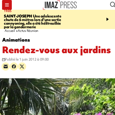
19:05
20:44
SAINT-JOSEPH
Une adolescente
À RETENIR CE SOIR
G
chute de 6 mètres lors d'une sortie
rouée de coups, cycliste,
cannyoning, elle a été hélitreuillée
personne disparue et c
par la gendarmerie
para-natation
Accueil
Actus Réunion
Animations
Rendez-vous aux jardins
Publié le 1 juin 2012 à 09:00