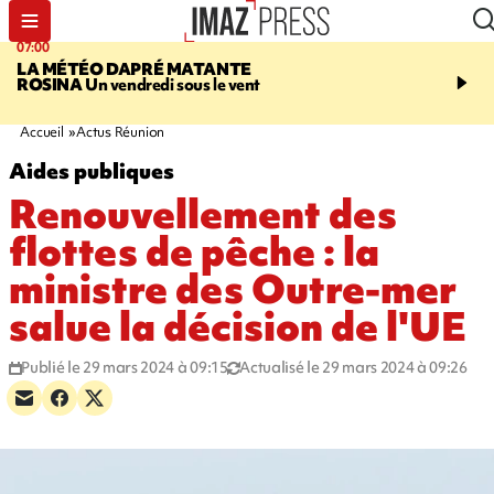
07:00
07:58
LA MÉTÉO DAPRÉ MATANTE
SAINT-DENIS
La réouv
ROSINA
Un vendredi sous le vent
téléphérique Papang fi
annulée à cause d'un p
technique
Accueil
Actus Réunion
Aides publiques
Renouvellement des
flottes de pêche : la
ministre des Outre-mer
salue la décision de l'UE
Publié le 29 mars 2024 à 09:15
Actualisé le 29 mars 2024 à 09:26