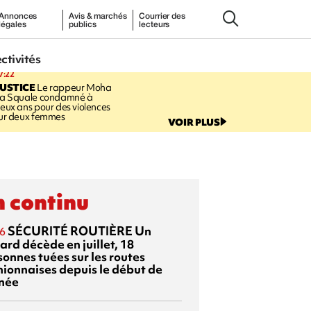
Annonces
Avis & marchés
Courrier des
légales
publics
lecteurs
ectivités
7:22
USTICE
Le rappeur Moha
a Squale condamné à
eux ans pour des violences
ur deux femmes
VOIR PLUS
 continu
SÉCURITÉ ROUTIÈRE
Un
6
ard décède en juillet, 18
sonnes tuées sur les routes
nionnaises depuis le début de
nnée