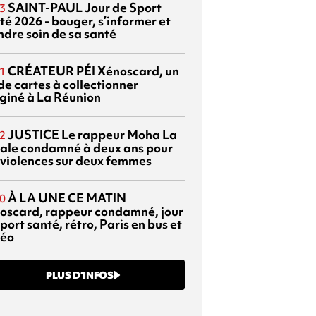
SAINT-PAUL
Jour de Sport
3
té 2026 - bouger, s’informer et
ndre soin de sa santé
CRÉATEUR PÉI
Xénoscard, un
1
de cartes à collectionner
giné à La Réunion
JUSTICE
Le rappeur Moha La
2
ale condamné à deux ans pour
 violences sur deux femmes
À LA UNE CE MATIN
0
oscard, rappeur condamné, jour
port santé, rétro, Paris en bus et
éo
PLUS D’INFOS