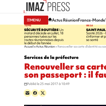
Actus Réunion
France-Monde
MENU
10:46
08:53
SÉCURITÉ ROUTIÈRE
Un
SAINT-PAUL
motard décède en juillet, 18
Santé 2026 - 
personnes tuées sur les
s’informer et 
routes réunionnaises depuis
sa santé
le début de l'année
Accueil
Actus Réunion
Renouveller sa carte d'identité ou so
Services de la préfecture
Renouveller sa carte
son passeport : il fa
Publié le 25 mai 2017 à 10:49