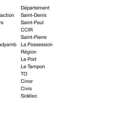
Département
daction
Saint-Denis
rs
Saint-Paul
CCIR
Saint-Pierre
 gadyamb
La Possession
Région
Le Port
Le Tampon
TO
Cinor
Civis
Sidélec
Annonces légales
Avis & Marchés publics