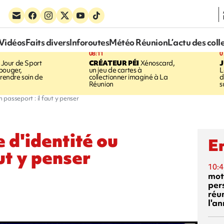
Vidéos
Faits divers
Inforoutes
Météo Réunion
L’actu des coll
08:11
0
Jour de Sport
CRÉATEUR PÉI
Xénoscard,
J
bouger,
un jeu de cartes à
L
prendre soin de
collectionner imaginé à La
d
Réunion
s
n passeport : il faut y penser
 d'identité ou
En
ut y penser
10:4
mot
per
réu
l'a