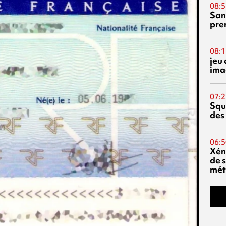
08:5
San
pre
08:1
jeu 
ima
07:2
Squ
des
06:5
Xén
de s
mét