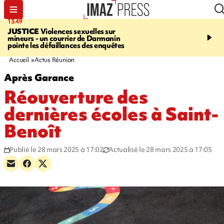
13:49
17:59
JUSTICE
Violences sexuelles sur
INFOROUTE
Marathon 
mineurs - un courrier de Darmanin
Corniche - la route du L
pointe les défaillances des enquêtes
ce dimanche matin dans 
Nord-Ouest
Accueil
Actus Réunion
Après Garance
Réouverture des
dernières écoles à Saint-
Benoît
Publié le 28 mars 2025 à 17:02
Actualisé le 28 mars 2025 à 17:05