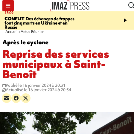
13:09
17:14
CONFLIT
Des échanges de frappes
ESCALADE
Quatre méd
font cinq morts en Ukraine et en
européennes pour les je
Russie
grimpeurs réunionnais 
Accueil
Actus Réunion
Après le cyclone
Reprise des services
municipaux à Saint-
Benoît
Publié le 16 janvier 2024 à 20:31
Actualisé le 16 janvier 2024 à 20:34