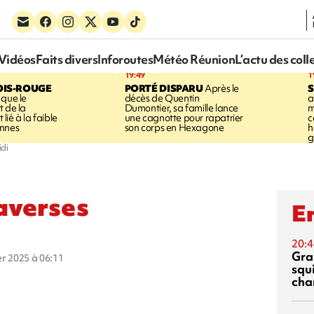
Vidéos
Faits divers
Inforoutes
Météo Réunion
L’actu des coll
19:49
1
OIS-ROUGE
PORTÉ DISPARU
Après le
S
 que le
décès de Quentin
a
t de la
Dumontier, sa famille lance
m
ié à la faible
une cagnotte pour rapatrier
c
annes
son corps en Hexagone
h
g
idi
 averses
En
20:4
Gra
ier 2025 à 06:11
squ
cha