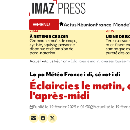
Actus Réunion
France-Monde
MENU
20:44
20:35
À RETENIR CE SOIR
USINE DE B
Gramoune rouée de coups,
Tereos assure
cycliste, squishy, personne
ralentissemen
disparue et champion de
campagne est l
para-natation
pureté des c
Accueil
Actus Réunion
Éclaircies le matin, averses l'après-m
La pa Météo France i di, sé zot i di
Éclaircies le matin,
l'après-midi
Publié le 19 février 2025 à 01:30
Actualisé le 19 févr