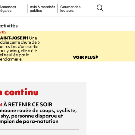
Annonces
Avis & marchés
Courrier des
légales
publics
lecteurs
ectivités
9:05
AINT-JOSEPH
Une
dolescente chute de 6
ètres lors d'une sortie
annyoning, elle a été
élitreuillée par la
VOIR PLUS
endarmerie
 continu
À RETENIR CE SOIR
4
moune rouée de coups, cycliste,
ishy, personne disparue et
mpion de para-natation