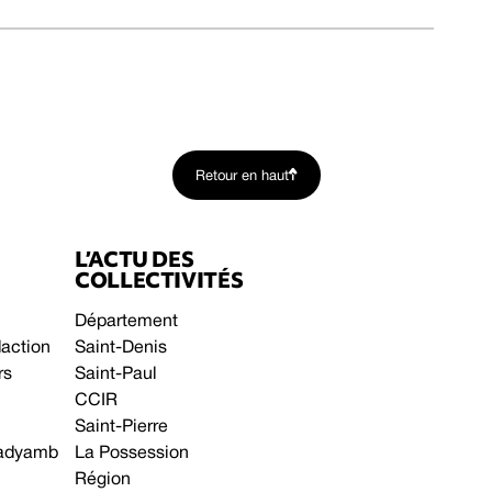
Retour en haut
L’ACTU DES
COLLECTIVITÉS
Département
daction
Saint-Denis
rs
Saint-Paul
CCIR
Saint-Pierre
 gadyamb
La Possession
Région