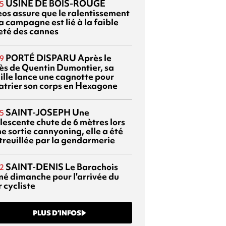
USINE DE BOIS-ROUGE
5
eos assure que le ralentissement
a campagne est lié à la faible
eté des cannes
PORTÉ DISPARU
Après le
9
ès de Quentin Dumontier, sa
ille lance une cagnotte pour
atrier son corps en Hexagone
SAINT-JOSEPH
Une
5
lescente chute de 6 mètres lors
e sortie cannyoning, elle a été
itreuillée par la gendarmerie
SAINT-DENIS
Le Barachois
2
mé dimanche pour l'arrivée du
 cycliste
PLUS D’INFOS