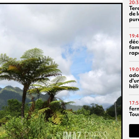
20:3
Ter
de l
pur
19:4
déc
fam
rap
19:0
ado
d'un
hél
17:5
fer
Tour