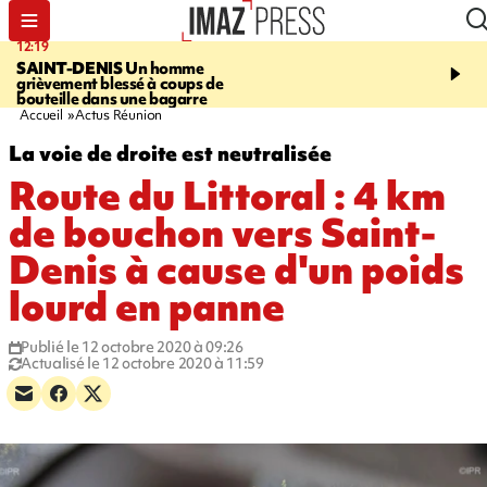
12:19
20:01
SAINT-DENIS
Un homme
A RETENIR CE SOIR
Ac
grièvement blessé à coups de
travail, bagarre à la gar
bouteille dans une bagarre
requin et Christophe L
Accueil
Actus Réunion
La voie de droite est neutralisée
Route du Littoral : 4 km
de bouchon vers Saint-
Denis à cause d'un poids
lourd en panne
Publié le 12 octobre 2020 à 09:26
Actualisé le 12 octobre 2020 à 11:59