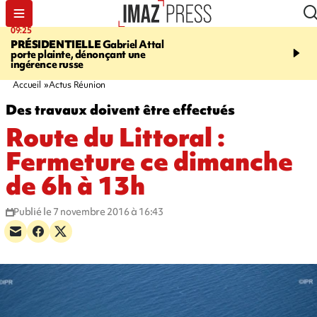
09:25
11:43
PRÉSIDENTIELLE
Gabriel Attal
INFOROUTE
À Saint-D
porte plainte, dénonçant une
accident après le virage 
ingérence russe
Jamaïque provoque 9 
d'embouteillages
Accueil
Actus Réunion
Des travaux doivent être effectués
Route du Littoral :
Fermeture ce dimanche
de 6h à 13h
Publié le 7 novembre 2016 à 16:43