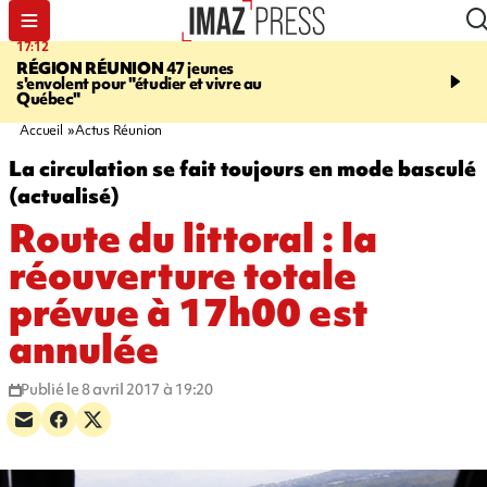
17:12
19:05
RÉGION RÉUNION
47 jeunes
SAINT-JOSEPH
Une ad
s'envolent pour "étudier et vivre au
chute de 6 mètres lors d'
Québec"
cannyoning, elle a été hé
par la gendarmerie
Accueil
Actus Réunion
La circulation se fait toujours en mode basculé
(actualisé)
Route du littoral : la
réouverture totale
prévue à 17h00 est
annulée
Publié le 8 avril 2017 à 19:20