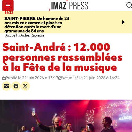
16:32
21:08
SAINT-PIERRE
Un homme de 23
MONDE
Arabie saoudit
ans mis en examen et placé en
et Turquie scellent un p
détention après la mort d'une
défense en pleine guerr
gramoune de 84 ans
Orient
Accueil
Actus Réunion
Saint-André : 12.000
personnes rassemblées
à la Fête de la musique
Publié le 21 juin 2026 à 13:17
Actualisé le 21 juin 2026 à 16:24