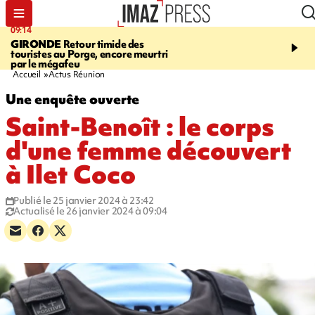
09:14
13:09
GIRONDE
Retour timide des
CONFLIT
Des échanges
touristes au Porge, encore meurtri
font cinq morts en Ukrai
par le mégafeu
Russie
Accueil
Actus Réunion
Une enquête ouverte
Saint-Benoît : le corps
d'une femme découvert
à Ilet Coco
Publié le 25 janvier 2024 à 23:42
Actualisé le 26 janvier 2024 à 09:04