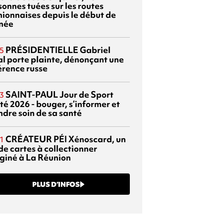
sonnes tuées sur les routes
nionnaises depuis le début de
nnée
PRÉSIDENTIELLE
Gabriel
5
al porte plainte, dénonçant une
érence russe
SAINT-PAUL
Jour de Sport
3
té 2026 - bouger, s’informer et
ndre soin de sa santé
CRÉATEUR PÉI
Xénoscard, un
1
de cartes à collectionner
giné à La Réunion
PLUS D’INFOS