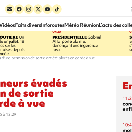
Vidéos
Faits divers
Inforoutes
Météo Réunion
L’actu des coll
09:25
0
ROUTIÈRE
Un
PRÉSIDENTIELLE
Gabriel
S
en juillet, 18
Attal porte plainte,
S
s sur les
dénonçant une ingérence
s
nnaises depuis
russe
s
année
rs d'une permission de sortie ont été placés en garde à vue
mineurs évadés
En
n de sortie
11:2
rde à vue
con
enf
5 à 12:29
10:4
mot