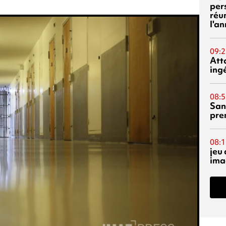
per
réu
l'a
09:2
Att
ing
08:5
San
pre
08:1
jeu 
ima