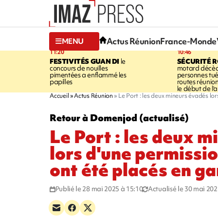
Actus Réunion
France-Monde
MENU
11:20
10:46
FESTIVITÉS
GUAN DI
le
SÉCURITÉ 
concours de nouilles
motard décède 
pimentées a enflammé les
personnes tuée
papilles
routes réunio
le début de l'
Accueil
Actus Réunion
Le Port : les deux mineurs évadés lo
Retour à Domenjod (actualisé)
Le Port : les deux 
lors d'une permissio
ont été placés en ga
Publié le 28 mai 2025 à 15:10
Actualisé le 30 mai 202