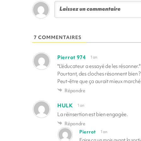
7 COMMENTAIRES
Pierrot 974
1 an
"L'éducateur a essayé de les résonner."
Pourtant, des cloches résonnent bien ?
Peut-être que ça aurait mieux marché 
Répondre
HULK
1 an
La réinsertion est bien engagée.
Répondre
Pierrot
1 an
Faire ça un mois avant la sort