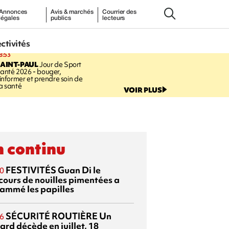
Annonces
Avis & marchés
Courrier des
légales
publics
lecteurs
ectivités
8:53
AINT-PAUL
Jour de Sport
anté 2026 - bouger,
’informer et prendre soin de
a santé
VOIR PLUS
 continu
FESTIVITÉS
Guan Di
le
0
cours de nouilles pimentées a
lammé les papilles
SÉCURITÉ ROUTIÈRE
Un
6
ard décède en juillet, 18