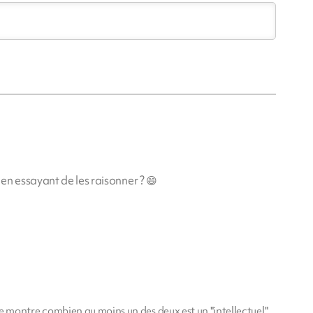
en essayant de les raisonner ? 😄
ie montre combien au moins un des deux est un "intellectuel".