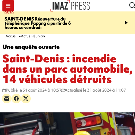
05:30
07:00
SAINT-DENIS
Réouverture du
LA MÉTÉO DAPRÉ M
téléphérique Papang à partir de 6
ROSINA
Un vendredi so
heures ce vendredi
Accueil
Actus Réunion
Une enquête ouverte
Saint-Denis : incendie
dans un parc automobile,
14 véhicules détruits
Publié le 31 août 2024 à 10:57
Actualisé le 31 août 2024 à 11:07