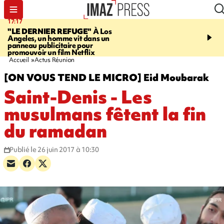
17:17
16:32
"LE DERNIER REFUGE"
À Los
SAINT-PIERRE
Un hom
Angeles, un homme vit dans un
ans mis en examen et pl
panneau publicitaire pour
détention après la mort
promouvoir un film Netflix
gramoune de 84 ans
Accueil
Actus Réunion
[ON VOUS TEND LE MICRO] Eid Moubarak
Saint-Denis - Les
musulmans fêtent la fin
du ramadan
Publié le 26 juin 2017 à 10:30