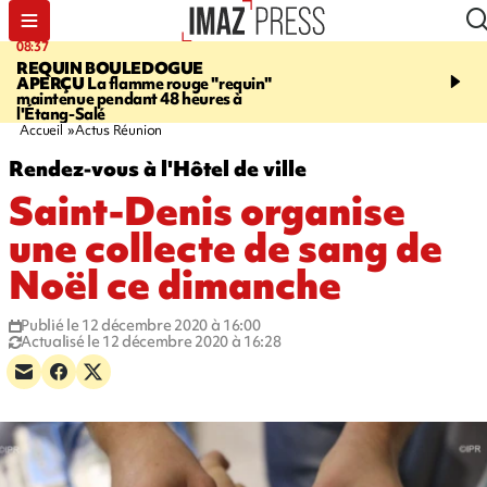
08:37
11:31
REQUIN BOULEDOGUE
LA POSSESSION
900 ki
APERÇU
La flamme rouge "requin"
poutres en aluminium ch
maintenue pendant 48 heures à
ouvrier qui travaillait s
l'Étang-Salé
Accueil
Actus Réunion
Rendez-vous à l'Hôtel de ville
Saint-Denis organise
une collecte de sang de
Noël ce dimanche
Publié le 12 décembre 2020 à 16:00
Actualisé le 12 décembre 2020 à 16:28