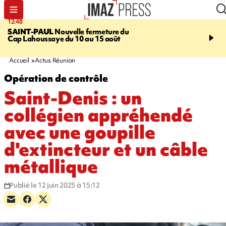
12:48
14:23
SAINT-PAUL
Nouvelle fermeture du
AFRIQUE DU SUD
Aprè
Cap Lahoussaye du 10 au 15 août
massif de migrants, la p
main-d'œuvre dans la na
ciel
Accueil
Actus Réunion
Opération de contrôle
Saint-Denis : un
collégien appréhendé
avec une goupille
d'extincteur et un câble
métallique
Publié le 12 juin 2025 à 15:12