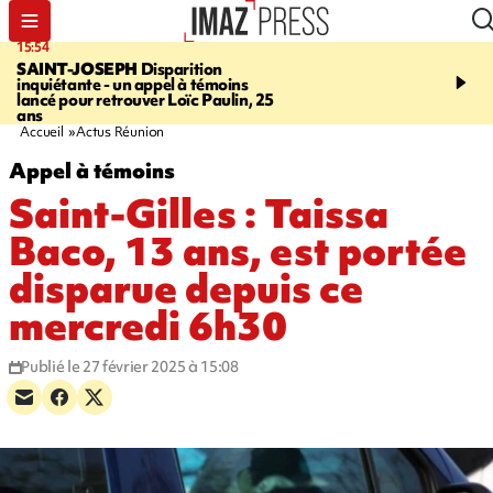
15:54
17:52
SAINT-JOSEPH
Disparition
SAINT-DENIS
Le Barac
inquiétante - un appel à témoins
dimanche pour l'arrivée
lancé pour retrouver Loïc Paulin, 25
cycliste
ans
Accueil
Actus Réunion
Appel à témoins
Saint-Gilles : Taissa
Baco, 13 ans, est portée
disparue depuis ce
mercredi 6h30
Publié le 27 février 2025 à 15:08