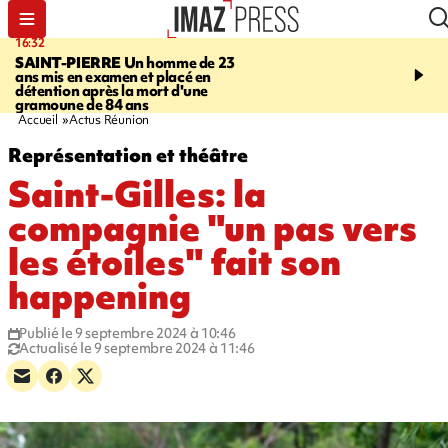
16:32
21:08
SAINT-PIERRE
Un homme de 23
MONDE
Arabie saoudit
ans mis en examen et placé en
et Turquie scellent un p
détention après la mort d'une
défense en pleine guerr
gramoune de 84 ans
Orient
Accueil
Actus Réunion
Représentation et théâtre
Saint-Gilles: la
compagnie "un pas vers
les étoiles" fait son
happening
Publié le 9 septembre 2024 à 10:46
Actualisé le 9 septembre 2024 à 11:46