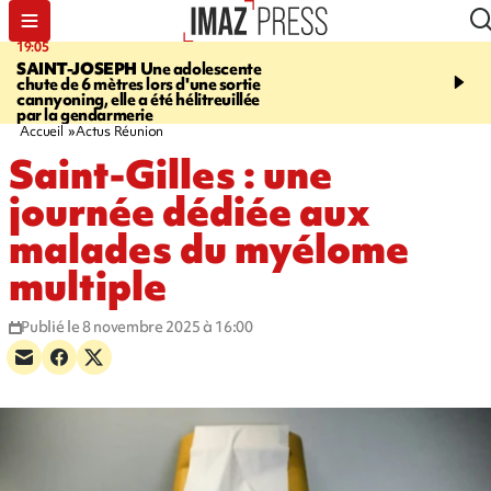
19:05
20:44
SAINT-JOSEPH
Une adolescente
À RETENIR CE SOIR
G
chute de 6 mètres lors d'une sortie
rouée de coups, cycliste,
cannyoning, elle a été hélitreuillée
personne disparue et c
par la gendarmerie
para-natation
Accueil
Actus Réunion
Saint-Gilles : une
journée dédiée aux
malades du myélome
multiple
Publié le 8 novembre 2025 à 16:00