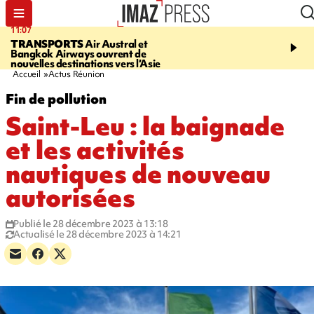
11:07
11:48
TRANSPORTS
Air Austral et
LE TAMPON
Prudence, 
Bangkok Airways ouvrent de
l'eau est dégradée à la P
nouvelles destinations vers l’Asie
cafres
Accueil
Actus Réunion
Fin de pollution
Saint-Leu : la baignade
et les activités
nautiques de nouveau
autorisées
Publié le 28 décembre 2023 à 13:18
Actualisé le 28 décembre 2023 à 14:21