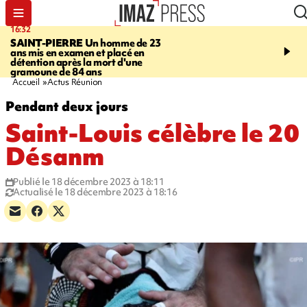
16:32
21:08
SAINT-PIERRE
Un homme de 23
MONDE
Arabie saoudit
ans mis en examen et placé en
et Turquie scellent un p
détention après la mort d'une
défense en pleine guerr
gramoune de 84 ans
Orient
Accueil
Actus Réunion
Pendant deux jours
Saint-Louis célèbre le 20
Désanm
Publié le 18 décembre 2023 à 18:11
Actualisé le 18 décembre 2023 à 18:16