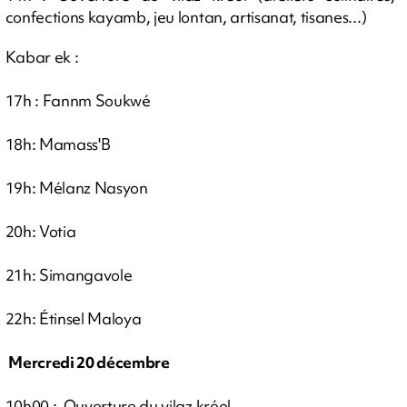
confections kayamb, jeu lontan, artisanat, tisanes...)
Kabar ek :
17h : Fannm Soukwé
18h: Mamass'B
19h: Mélanz Nasyon
20h: Votia
21h: Simangavole
22h: Étinsel Maloya
Mercredi 20 décembre
10h00 : Ouverture du vilaz kréol