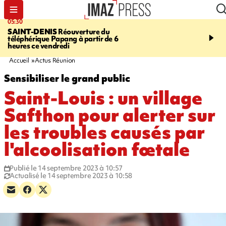
05:30
07:00
SAINT-DENIS
Réouverture du
LA MÉTÉO DAPRÉ M
téléphérique Papang à partir de 6
ROSINA
Un vendredi so
heures ce vendredi
Accueil
Actus Réunion
Sensibiliser le grand public
Saint-Louis : un village
Safthon pour alerter sur
les troubles causés par
l'alcoolisation fœtale
Publié le 14 septembre 2023 à 10:57
Actualisé le 14 septembre 2023 à 10:58