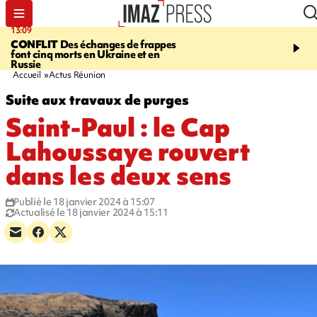
13:09
17:14
CONFLIT
Des échanges de frappes
ESCALADE
Quatre méd
font cinq morts en Ukraine et en
européennes pour les je
Russie
grimpeurs réunionnais 
Accueil
Actus Réunion
Suite aux travaux de purges
Saint-Paul : le Cap
Lahoussaye rouvert
dans les deux sens
Publié le 18 janvier 2024 à 15:07
Actualisé le 18 janvier 2024 à 15:11