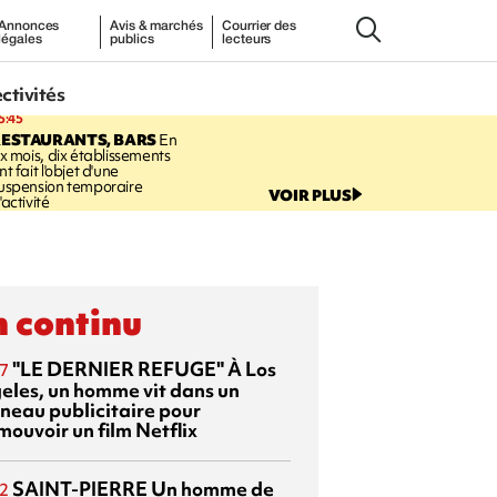
Annonces
Avis & marchés
Courrier des
légales
publics
lecteurs
ectivités
5:45
RESTAURANTS, BARS
En
ix mois, dix établissements
nt fait l'objet d'une
uspension temporaire
VOIR PLUS
'activité
 continu
"LE DERNIER REFUGE"
À Los
7
eles, un homme vit dans un
neau publicitaire pour
mouvoir un film Netflix
SAINT-PIERRE
Un homme de
2