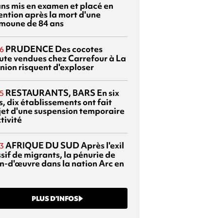
ans mis en examen et placé en
ention après la mort d'une
moune de 84 ans
PRUDENCE
Des cocotes
6
ute vendues chez Carrefour à La
nion risquent d'exploser
RESTAURANTS, BARS
En six
5
, dix établissements ont fait
bjet d'une suspension temporaire
tivité
AFRIQUE DU SUD
Après l'exil
3
sif de migrants, la pénurie de
n-d'œuvre dans la nation Arc en
PLUS D’INFOS