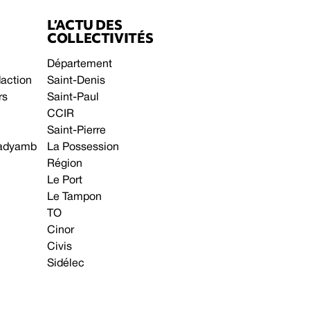
L’ACTU DES
COLLECTIVITÉS
Département
daction
Saint-Denis
rs
Saint-Paul
CCIR
Saint-Pierre
 gadyamb
La Possession
Région
Le Port
Le Tampon
TO
Cinor
Civis
Sidélec