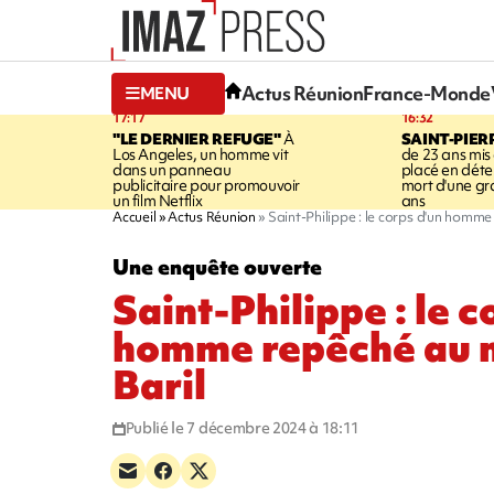
Actus Réunion
France-Monde
MENU
17:17
16:32
"LE DERNIER REFUGE"
À
SAINT-PIER
Los Angeles, un homme vit
de 23 ans mis
dans un panneau
placé en déte
publicitaire pour promouvoir
mort d'une g
un film Netflix
ans
Accueil
Actus Réunion
Saint-Philippe : le corps d'un homme
Une enquête ouverte
Saint-Philippe : le c
homme repêché au n
Baril
Publié le 7 décembre 2024 à 18:11