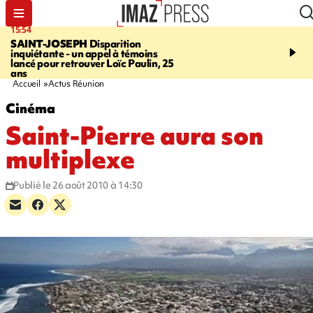
15:54
17:52
SAINT-JOSEPH
Disparition
SAINT-DENIS
Le Barac
inquiétante - un appel à témoins
dimanche pour l'arrivée
lancé pour retrouver Loïc Paulin, 25
cycliste
ans
Accueil
Actus Réunion
Cinéma
Saint-Pierre aura son
multiplexe
Publié le 26 août 2010 à 14:30