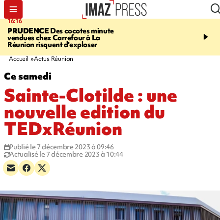
16:16
20:06
PRUDENCE
Des cocotes minute
À RETENIR CE SOIR
Vo
vendues chez Carrefour à La
l'Asie, mort d'une gram
Réunion risquent d'exploser
cocottes minute, Guan D
footballeurs
Accueil
Actus Réunion
Ce samedi
Sainte-Clotilde : une
nouvelle edition du
TEDxRéunion
Publié le 7 décembre 2023 à 09:46
Actualisé le 7 décembre 2023 à 10:44