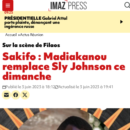
09:25
11:43
PRÉSIDENTIELLE
Gabriel Attal
INFOROUTE
SAINT-D
porte plainte, dénonçant une
accident après le virage 
ingérence russe
Jamaïque provoque 9 
d'embouteillages
Accueil
Actus Réunion
Sur la scène de Filaos
Sakifo : Madiakanou
remplace Sly Johnson ce
dimanche
Publié le 3 juin 2023 à 18:12
Actualisé le 3 juin 2023 à 19:41